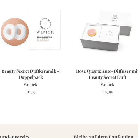
Beauty Secret Duftkeramik –
Rose Quartz Auto-Diffuser mi
Doppelpack
Beauty Secret Duft
Wepick
Wepick
Normaler
€12,99
Normaler
€39,99
Preis
Preis
undenservice
Bleibe auf dem Laufenden