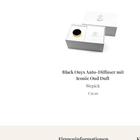
Black Onyx Auto-Diffuser mit
Iconic Oud Duft
Wepick
Normaler
€39,99
Preis
Firmeninformationen
K