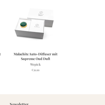
t
Malachite Auto-Diffuser mit
Supreme Oud Duft
Wepick
Normaler
€39,99
Preis
Newsletter